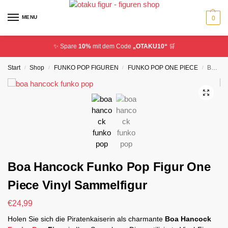
MENU
0
✨ Spare
10%
mit dem Code
„OTAKU10“
🛒
Start
Shop
FUNKO POP FIGUREN
FUNKO POP ONE PIECE
Boa Hancock Funko Pop Figur One Piece Vinyl Sammelfigur
/
/
/
/
Boa Hancock Funko Pop Figur One
Piece Vinyl Sammelfigur
€
24,99
Holen Sie sich die Piratenkaiserin als charmante
Boa Hancock