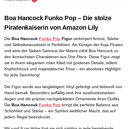
Boa Hancock Funko Pop – Die stolze
Piratenkaiserin von Amazon Lily
Die
Boa Hancock
Funko Pop
Figur
verkörpert Anmut, Stärke
und Selbstbewusstsein in Perfektion. Als Königin der Kuja-Piraten
und eine der Sieben Samurai der Meere zählt Boa Hancock zu
den ikonischsten Charakteren aus
One Piece
. Diese Figur zeigt
sie in ihrem eleganten roten Kleid mit goldenen Details, edlem
Kopfschmuck und majestätischer Pose – ein absolutes Highlight
für jede Sammlung!
Die Figur wurde aus langlebigem Vinyl gefertigt und liebevoll von
Hand bemalt. Besonders auffällig sind ihre ausdrucksstarken
Augen und die präzise nachgebildeten Ornamente ihres Outfits.
Die
Boa Hancock
Funko Pop
bringt die perfekte Balance aus
Schönheit und Stärke – ein Symbol weiblicher Macht, das auf
jedem Regal beeindruckt.
Mit rund 9 cm Höhe fügt sie sich nahtlos in jede bestehende