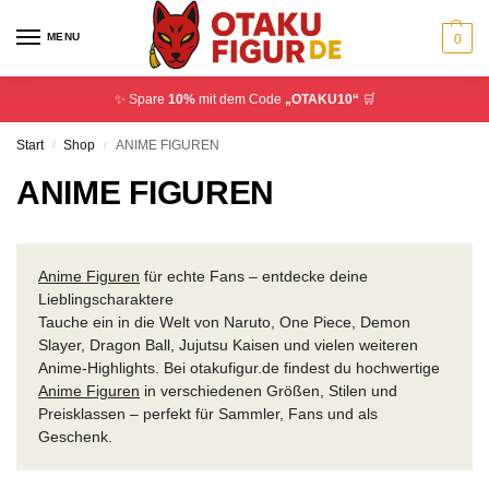
MENU
0
✨ Spare
10%
mit dem Code
„OTAKU10“
🛒
Start
Shop
ANIME FIGUREN
/
/
ANIME FIGUREN
Anime Figuren
für echte Fans – entdecke deine
Lieblingscharaktere
Tauche ein in die Welt von Naruto, One Piece, Demon
Slayer, Dragon Ball, Jujutsu Kaisen und vielen weiteren
Anime-Highlights. Bei otakufigur.de findest du hochwertige
Anime Figuren
in verschiedenen Größen, Stilen und
Preisklassen – perfekt für Sammler, Fans und als
Geschenk.