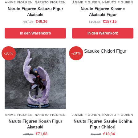
ANIME FIGUREN
,
NARUTO FIGUREN
ANIME FIGUREN
,
NARUTO FIGUREN
Naruto Figuren Kakuzu Figur
Naruto Figuren Kisame
Akatsuki
Akatsuki Figur
€
46,36
€
157,15
€
57,95
€
196,44
In den Warenkorb
In den Warenkorb
-20%
-20%
ANIME FIGUREN
,
NARUTO FIGUREN
ANIME FIGUREN
,
NARUTO FIGUREN
Naruto Figuren Konan Figur
Naruto Figuren Sasuke Uchiha
Akatsuki
Figur Chidori
€
71,08
€
18,94
€
88,85
€
23,68