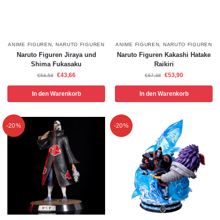
ANIME FIGUREN
,
NARUTO FIGUREN
ANIME FIGUREN
,
NARUTO FIGUREN
Naruto Figuren Jiraya und
Naruto Figuren Kakashi Hatake
Shima Fukasaku
Raikiri
€
43,66
€
53,90
€
54,58
€
67,38
In den Warenkorb
In den Warenkorb
-20%
-20%