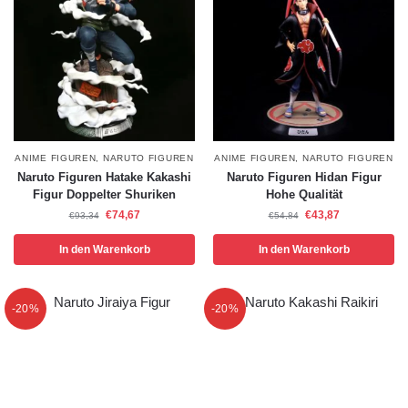
ANIME FIGUREN
,
NARUTO FIGUREN
ANIME FIGUREN
,
NARUTO FIGUREN
Naruto Figuren Hatake Kakashi
Naruto Figuren Hidan Figur
Figur Doppelter Shuriken
Hohe Qualität
€
74,67
€
43,87
€
93,34
€
54,84
In den Warenkorb
In den Warenkorb
-20%
-20%