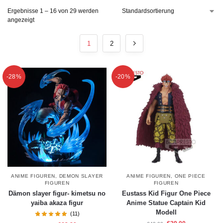
Ergebnisse 1 – 16 von 29 werden
angezeigt
1
2
-28%
-20%
ANIME FIGUREN
,
DEMON SLAYER
ANIME FIGUREN
,
ONE PIECE
FIGUREN
FIGUREN
Dämon slayer figur- kimetsu no
Eustass Kid Figur One Piece
yaiba akaza figur
Anime Statue Captain Kid
Modell
(11)