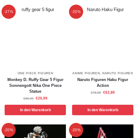
-27%
-20%
ONE PIECE FIGUREN
ANIME FIGUREN
,
NARUTO FIGUREN
Monkey D. Ruffy Gear 5 Figur
Naruto Figuren Haku Figur
Sonnengott Nika One Piece
Action
Statue
€
62,86
€
78,58
€
26,99
€
36,99
In den Warenkorb
In den Warenkorb
-20%
-20%