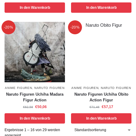
In den Warenkorb
In den Warenkorb
-20%
-20%
ANIME FIGUREN
,
NARUTO FIGUREN
ANIME FIGUREN
,
NARUTO FIGUREN
Naruto Figuren Uchiha Madara
Naruto Figuren Uchiha Obito
Figur Action
Action Figur
€
50,06
€
57,17
€
62,58
€
71,46
In den Warenkorb
In den Warenkorb
Ergebnisse 1 – 16 von 29 werden
angezeigt