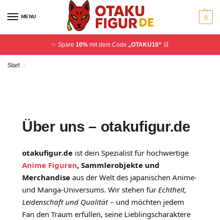
MENU
0
✨ Spare
10%
mit dem Code
„OTAKU10“
🛒
Start
/
Über uns – otakufigur.de
otakufigur.de
ist dein Spezialist für hochwertige
Anime Figuren
, Sammlerobjekte und
Merchandise
aus der Welt des japanischen Anime-
und Manga-Universums. Wir stehen für
Echtheit,
Leidenschaft und Qualität
– und möchten jedem
Fan den Traum erfüllen, seine Lieblingscharaktere