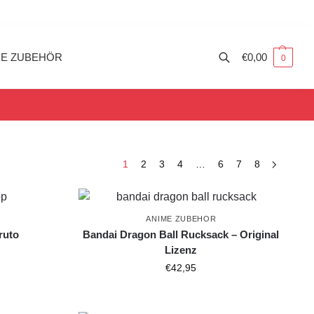
ME ZUBEHÖR
€
0,00
0
1
2
3
4
…
6
7
8
ANIME ZUBEHOR
ruto
Bandai Dragon Ball Rucksack – Original
Lizenz
€
42,95