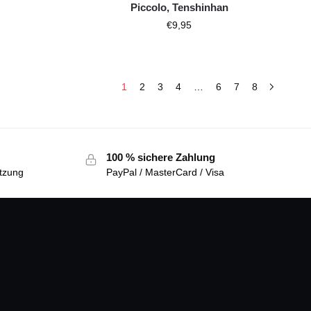
Piccolo, Tenshinhan
€
9,95
1
2
3
4
…
6
7
8
100 % sichere Zahlung
tzung
PayPal / MasterCard / Visa