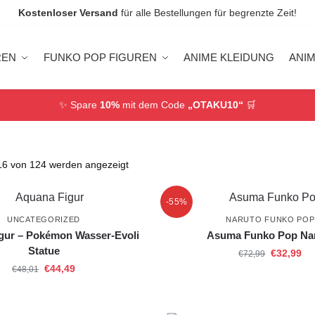
Kostenloser Versand
für alle Bestellungen für begrenzte Zeit!
REN
FUNKO POP FIGUREN
ANIME KLEIDUNG
ANI
✨ Spare
10%
mit dem Code
„OTAKU10“
🛒
16 von 124 werden angezeigt
-55%
UNCATEGORIZED
NARUTO FUNKO POP
gur – Pokémon Wasser-Evoli
Asuma Funko Pop Na
Statue
€
32,99
€
72,99
€
44,49
€
48,01