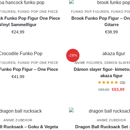
FIGUREN
,
FUNKO POP ONE PIECE
FUNKO POP FIGUREN
,
FUNKO PO
k Funko Pop Figur One Piece
Brook Funko Pop Figur – One
Vinyl Sammelfigur
Gitarre
€
24,99
€
38,99
-28%
FIGUREN
,
FUNKO POP ONE PIECE
ANIME FIGUREN
,
DEMON SLAYE
Funko Pop Figur – One Piece
Dämon slayer figur- kimets
akaza figur
€
41,99
(11)
€
63,89
€
89,00
ANIME ZUBEHOR
ANIME ZUBEHOR
ll Rucksack – Goku & Vegeta
Dragon Ball Rucksack Set