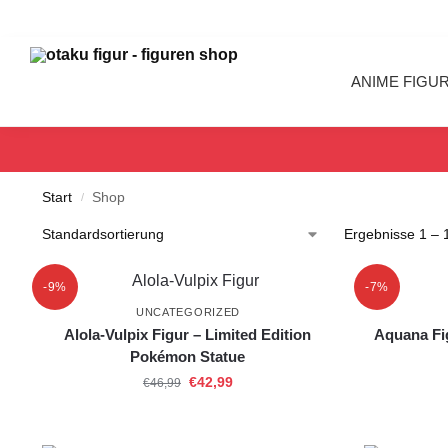
Search
ANIME FIGU
Start
Shop
/
Ergebnisse 1 – 
-9%
-7%
UNCATEGORIZED
Alola-Vulpix Figur – Limited Edition
Aquana Fi
Pokémon Statue
€
42,99
€
46,99