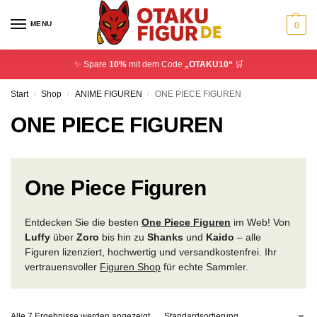
MENU
0
✨ Spare
10%
mit dem Code
„OTAKU10“
🛒
Start
Shop
ANIME FIGUREN
ONE PIECE FIGUREN
/
/
/
ONE PIECE FIGUREN
One Piece Figuren
Entdecken Sie die besten
One Piece Figuren
im Web! Von
Luffy
über
Zoro
bis hin zu
Shanks
und
Kaido
– alle
Figuren lizenziert, hochwertig und versandkostenfrei. Ihr
vertrauensvoller
Figuren Shop
für echte Sammler.
Alle 7 Ergebnisse werden angezeigt