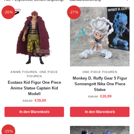
-20%
-27%
ANIME FIGUREN
,
ONE PIECE
ONE PIECE FIGUREN
FIGUREN
Monkey D. Ruffy Gear 5 Figur
Eustass Kid Figur One Piece
Sonnengott Nika One Piece
Anime Statue Captain Kid
Statue
Modell
€
26,99
€
36,99
€
39,00
€
49,00
In den Warenkorb
In den Warenkorb
-15%