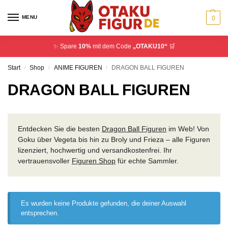
MENU
0
✨ Spare
10%
mit dem Code
„OTAKU10“
🛒
Start
Shop
ANIME FIGUREN
DRAGON BALL FIGUREN
/
/
/
DRAGON BALL FIGUREN
Entdecken Sie die besten
Dragon Ball Figuren
im Web! Von
Goku über Vegeta bis hin zu Broly und Frieza – alle Figuren
lizenziert, hochwertig und versandkostenfrei. Ihr
vertrauensvoller
Figuren Shop
für echte Sammler.
Es wurden keine Produkte gefunden, die deiner Auswahl
entsprechen.