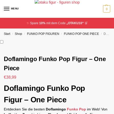
MENU
0
✨ Spare
10%
mit dem Code
„OTAKU10“
🛒
Start
Shop
FUNKO POP FIGUREN
FUNKO POP ONE PIECE
Doflamingo Funko Pop Figur – One Piece
/
/
/
/
Doflamingo Funko Pop Figur – One
Piece
€
38,99
Doflamingo Funko Pop
Figur – One Piece
Entdecken Sie die besten
Doflamingo
Funko Pop
im Web! Von