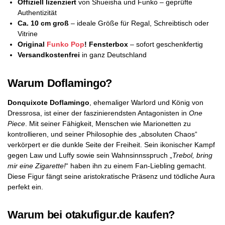
Offiziell lizenziert
von Shueisha und Funko – geprüfte
Authentizität
Ca. 10 cm groß
– ideale Größe für Regal, Schreibtisch oder
Vitrine
Original
Funko Pop
! Fensterbox
– sofort geschenkfertig
Versandkostenfrei
in ganz Deutschland
Warum Doflamingo?
Donquixote Doflamingo
, ehemaliger Warlord und König von
Dressrosa, ist einer der faszinierendsten Antagonisten in
One
Piece
. Mit seiner Fähigkeit, Menschen wie Marionetten zu
kontrollieren, und seiner Philosophie des „absoluten Chaos“
verkörpert er die dunkle Seite der Freiheit. Sein ikonischer Kampf
gegen Law und Luffy sowie sein Wahnsinnsspruch „
Trebol, bring
mir eine Zigarette!
“ haben ihn zu einem Fan-Liebling gemacht.
Diese Figur fängt seine aristokratische Präsenz und tödliche Aura
perfekt ein.
Warum bei otakufigur.de kaufen?