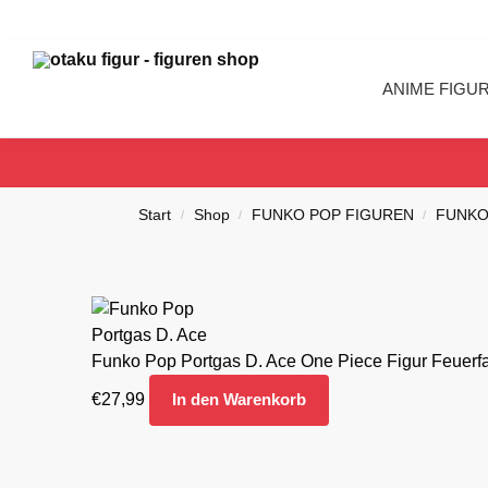
Search
ANIME FIGU
Start
Shop
FUNKO POP FIGUREN
FUNKO
/
/
/
Funko Pop Portgas D. Ace One Piece Figur Feuerf
€
27,99
In den Warenkorb