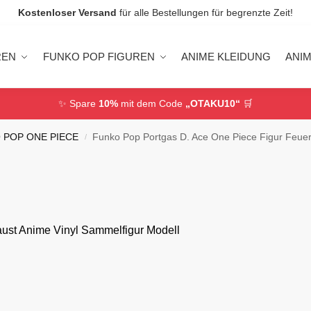
Kostenloser Versand
für alle Bestellungen für begrenzte Zeit!
REN
FUNKO POP FIGUREN
ANIME KLEIDUNG
ANI
✨ Spare
10%
mit dem Code
„OTAKU10“
🛒
 POP ONE PIECE
Funko Pop Portgas D. Ace One Piece Figur Feuer
/
aust Anime Vinyl Sammelfigur Modell