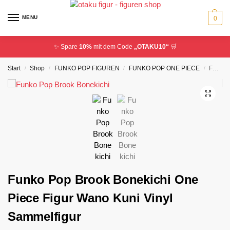
MENU
0
✨ Spare
10%
mit dem Code
„OTAKU10“
🛒
Start
Shop
FUNKO POP FIGUREN
FUNKO POP ONE PIECE
Funko Pop Brook Bonekichi One Piece Figur Wano Kuni Vinyl Sammelfigur
/
/
/
/
Funko Pop Brook Bonekichi One
Piece Figur Wano Kuni Vinyl
Sammelfigur