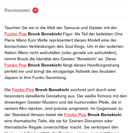
Rezensionen
0
Tauchen Sie ein in die Welt der Samurai und Geister mit der
Funko Pop
Brook Bonekichi
Figur. Als Teil der beliebten One
Piece Wano Kuni Welle repräsentiert dieses Modell eine der
ikonischsten Verkleidungen des Soul Kings. Um in der isolierten
Nation Wano nicht aufzufallen (oder gerade um aufzufallen),
nimmt Brook die Identität des Geistes “Bonekichi” an. Diese
Funko Pop
Brook Bonekichi
fängt diesen Handlungsstrang
perfekt ein und bringt die einzigartige Ästhetik des feudalen
Japans in Ihre Funko-Sammlung.
Die
Funko Pop
Brook Bonekichi
zeichnet sich durch eine
besonders detaillierte Gestaltung aus. Der weiße Kimono mit den
dreieckigen Geister-Mustern und die humorvollen Pfeile, die in
seinem Afro stecken, sind präzise umgesetzt. Im Gegensatz zu
der Standard-Version bietet die
Funko Pop
Brook Bonekichi
eine thematische Tiefe, die sie für Szenen-Dioramen oder
thematische Regale unverzichtbar macht. Sie verkörpert den