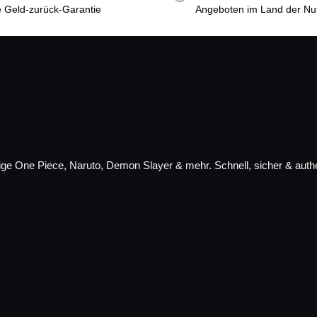
 Geld-zurück-Garantie
Angeboten im Land der Nu
ge One Piece, Naruto, Demon Slayer & mehr. Schnell, sicher & authe