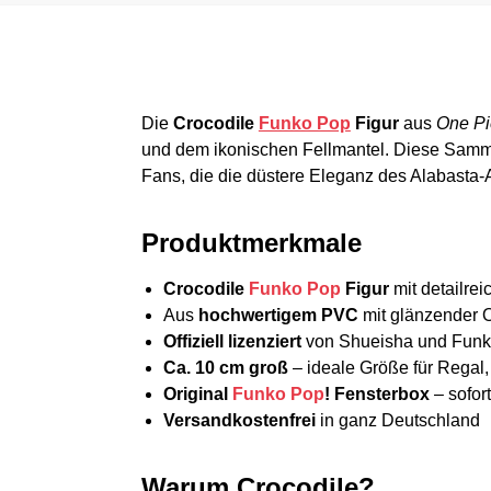
Die
Crocodile
Funko Pop
Figur
aus
One Pi
und dem ikonischen Fellmantel. Diese Sammle
Fans, die die düstere Eleganz des Alabasta-
Produktmerkmale
Crocodile
Funko Pop
Figur
mit detailr
Aus
hochwertigem PVC
mit glänzender 
Offiziell lizenziert
von Shueisha und Funko 
Ca. 10 cm groß
– ideale Größe für Regal, 
Original
Funko Pop
! Fensterbox
– sofor
Versandkostenfrei
in ganz Deutschland
Warum Crocodile?