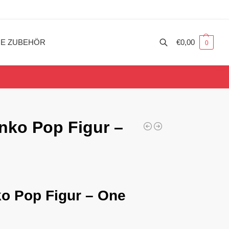
ME ZUBEHÖR
€
0,00
0
nko Pop Figur –
ko Pop Figur – One