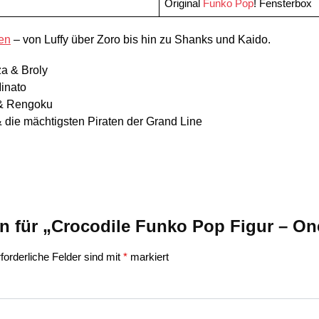
Original
Funko Pop
! Fensterbox
en
– von Luffy über Zoro bis hin zu Shanks und Kaido.
za & Broly
Minato
 & Rengoku
& die mächtigsten Piraten der Grand Line
on für „Crocodile Funko Pop Figur – On
forderliche Felder sind mit
*
markiert