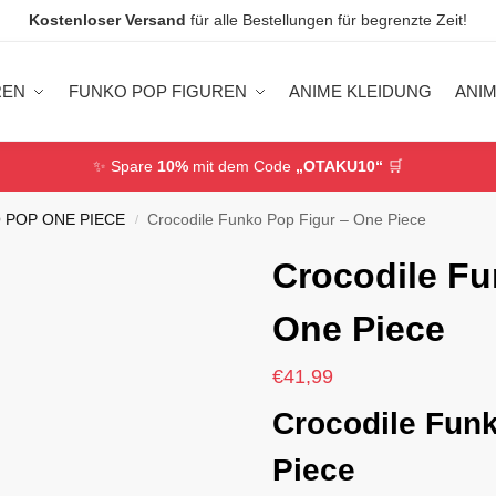
Kostenloser Versand
für alle Bestellungen für begrenzte Zeit!
REN
FUNKO POP FIGUREN
ANIME KLEIDUNG
ANI
✨ Spare
10%
mit dem Code
„OTAKU10“
🛒
 POP ONE PIECE
Crocodile Funko Pop Figur – One Piece
/
Crocodile Fu
One Piece
€
41,99
Crocodile Fun
Piece