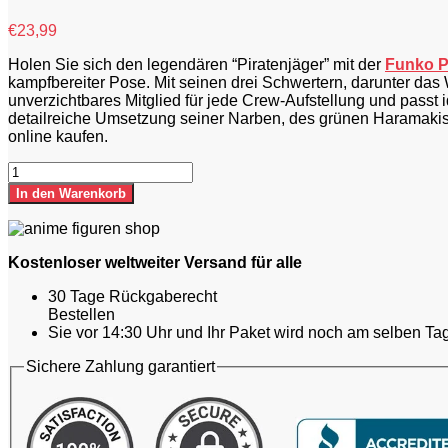
€
23,99
Holen Sie sich den legendären “Piratenjäger” mit der
Funko 
kampfbereiter Pose. Mit seinen drei Schwertern, darunter das 
unverzichtbares Mitglied für jede Crew-Aufstellung und passt 
detailreiche Umsetzung seiner Narben, des grünen Haramakis 
online kaufen.
Funko
Pop
In den Warenkorb
Roronoa
Zoro
One
Piece
Kostenloser weltweiter Versand für alle
Figur
Piratenjäger
30 Tage Rückgaberecht
Schwertkämpfer
Bestellen
Anime
Sie vor 14:30 Uhr und Ihr Paket wird noch am selben Tag
Vinyl
Sichere Zahlung garantiert
Statue
Menge