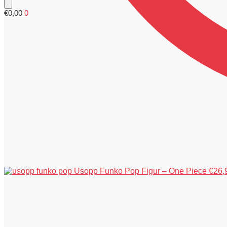
€
0,00
0
Usopp Funko Pop Figur – One Piece
€
26,