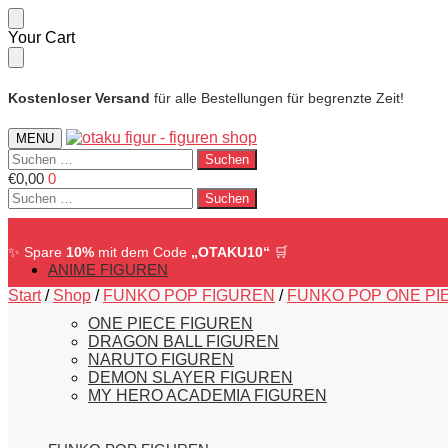
Skip
Skip
Your Cart
to
to
navigation
content
Kostenloser Versand
für alle Bestellungen für begrenzte Zeit!
MENU
Suchen
nach:
€
0,00
0
Suchen
nach:
✨ Spare
10%
mit dem Code
„OTAKU10“
🛒
ANIME FIGUREN
Start
/
Shop
/
FUNKO POP FIGUREN
/
FUNKO POP ONE PI
ONE PIECE FIGUREN
DRAGON BALL FIGUREN
NARUTO FIGUREN
DEMON SLAYER FIGUREN
MY HERO ACADEMIA FIGUREN