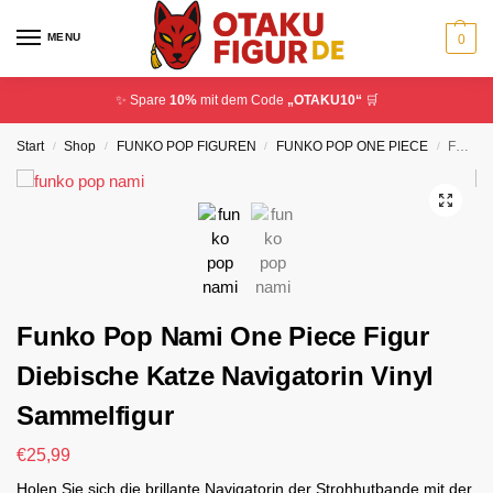
MENU
0
✨ Spare
10%
mit dem Code
„OTAKU10“
🛒
Start
Shop
FUNKO POP FIGUREN
FUNKO POP ONE PIECE
Funko Pop Nami One Piece Figur Diebische Katze Navigatorin Vinyl Sammelfigur
/
/
/
/
Funko Pop Nami One Piece Figur
Diebische Katze Navigatorin Vinyl
Sammelfigur
€
25,99
Holen Sie sich die brillante Navigatorin der Strohhutbande mit der