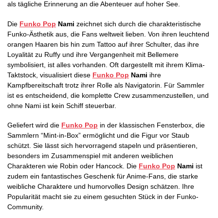
als tägliche Erinnerung an die Abenteuer auf hoher See.
Die
Funko Pop
Nami
zeichnet sich durch die charakteristische
Funko-Ästhetik aus, die Fans weltweit lieben. Von ihren leuchtend
orangen Haaren bis hin zum Tattoo auf ihrer Schulter, das ihre
Loyalität zu Ruffy und ihre Vergangenheit mit Bellemere
symbolisiert, ist alles vorhanden. Oft dargestellt mit ihrem Klima-
Taktstock, visualisiert diese
Funko Pop
Nami
ihre
Kampfbereitschaft trotz ihrer Rolle als Navigatorin. Für Sammler
ist es entscheidend, die komplette Crew zusammenzustellen, und
ohne Nami ist kein Schiff steuerbar.
Geliefert wird die
Funko Pop
in der klassischen Fensterbox, die
Sammlern “Mint-in-Box” ermöglicht und die Figur vor Staub
schützt. Sie lässt sich hervorragend stapeln und präsentieren,
besonders im Zusammenspiel mit anderen weiblichen
Charakteren wie Robin oder Hancock. Die
Funko Pop
Nami
ist
zudem ein fantastisches Geschenk für Anime-Fans, die starke
weibliche Charaktere und humorvolles Design schätzen. Ihre
Popularität macht sie zu einem gesuchten Stück in der Funko-
Community.