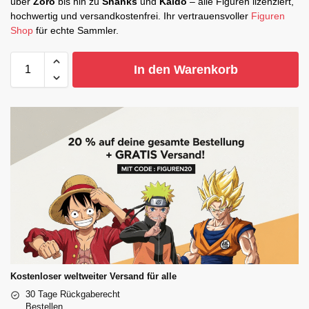
über
Zoro
bis hin zu
Shanks
und
Kaido
– alle Figuren lizenziert,
hochwertig und versandkostenfrei. Ihr vertrauensvoller
Figuren
Shop
für echte Sammler.
In den Warenkorb
Kostenloser weltweiter Versand für alle
30 Tage Rückgaberecht
Bestellen