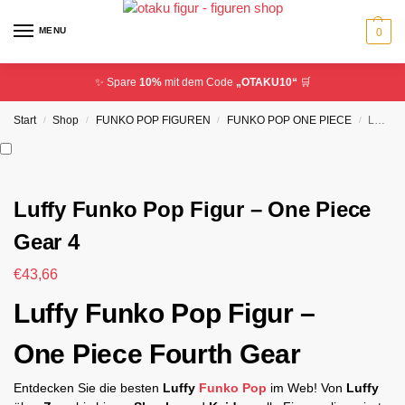
MENU
0
✨ Spare
10%
mit dem Code
„OTAKU10“
🛒
Start
Shop
FUNKO POP FIGUREN
FUNKO POP ONE PIECE
Luffy Funko Pop Figur – One Piece Gear 4
/
/
/
/
Luffy Funko Pop Figur – One Piece
Gear 4
€
43,66
Luffy Funko Pop Figur –
One Piece Fourth Gear
Entdecken Sie die besten
Luffy
Funko Pop
im Web! Von
Luffy