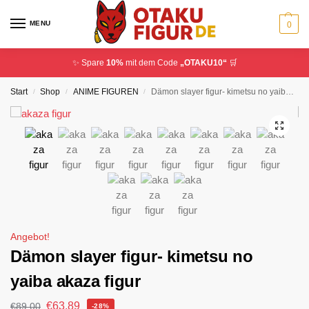
MENU
0
✨ Spare
10%
mit dem Code
„OTAKU10“
🛒
Start
Shop
ANIME FIGUREN
Dämon slayer figur- kimetsu no yaiba akaza figur
/
/
/
Angebot!
Dämon slayer figur- kimetsu no
yaiba akaza figur
€
63,89
€
89,00
-28%