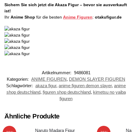
Sichern Sie sich jetzt die Akaza Figur – bevor sie ausverkauft
ist!
Ihr
Anime Shop
für die besten
Anime Figuren
:
otakufigur.de
Artikelnummer:
9486081
Kategorien:
ANIME FIGUREN
,
DEMON SLAYER FIGUREN
Schlagwörter:
akaza figur
,
anime figuren demon slayer
,
anime
shop deutschland
,
figuren shop deutschland
,
kimetsu no yaiba
figuren
Ähnliche Produkte