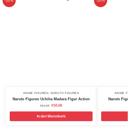
-20%
-20%
ANIME FIGUREN
,
NARUTO FIGUREN
ANIME 
Naruto Figuren Uchiha Madara Figur Action
Naruto Fig
€
50,06
€
62,58
In den Warenkorb