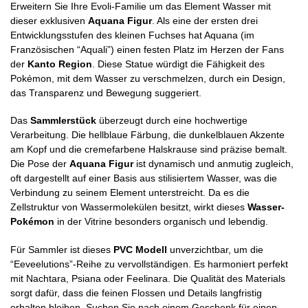
Erweitern Sie Ihre Evoli-Familie um das Element Wasser mit
dieser exklusiven
Aquana Figur
. Als eine der ersten drei
Entwicklungsstufen des kleinen Fuchses hat Aquana (im
Französischen “Aquali”) einen festen Platz im Herzen der Fans
der
Kanto Region
. Diese Statue würdigt die Fähigkeit des
Pokémon, mit dem Wasser zu verschmelzen, durch ein Design,
das Transparenz und Bewegung suggeriert.
Das
Sammlerstück
überzeugt durch eine hochwertige
Verarbeitung. Die hellblaue Färbung, die dunkelblauen Akzente
am Kopf und die cremefarbene Halskrause sind präzise bemalt.
Die Pose der
Aquana Figur
ist dynamisch und anmutig zugleich,
oft dargestellt auf einer Basis aus stilisiertem Wasser, was die
Verbindung zu seinem Element unterstreicht. Da es die
Zellstruktur von Wassermolekülen besitzt, wirkt dieses
Wasser-
Pokémon
in der Vitrine besonders organisch und lebendig.
Für Sammler ist dieses
PVC Modell
unverzichtbar, um die
“Eeveelutions”-Reihe zu vervollständigen. Es harmoniert perfekt
mit Nachtara, Psiana oder Feelinara. Die Qualität des Materials
sorgt dafür, dass die feinen Flossen und Details langfristig
erhalten bleiben. Suchen Sie nach einem Geschenk für einen