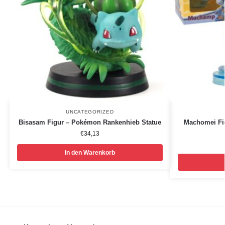
UNCATEGORIZED
Bisasam Figur – Pokémon Rankenhieb Statue
Machomei Fi
€
34,13
In den Warenkorb