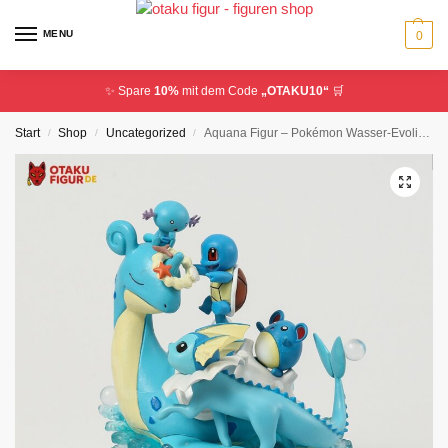
MENU
0
✨ Spare
10%
mit dem Code
„OTAKU10“
🛒
Start
Shop
Uncategorized
Aquana Figur – Pokémon Wasser-Evoli Statue
/
/
/