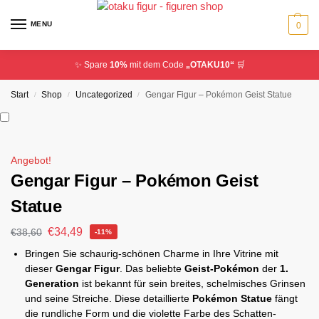
MENU
0
✨ Spare
10%
mit dem Code
„OTAKU10“
🛒
Start
Shop
Uncategorized
Gengar Figur – Pokémon Geist Statue
/
/
/
Angebot!
Gengar Figur – Pokémon Geist
Statue
€
34,49
€
38,60
-11%
Bringen Sie schaurig-schönen Charme in Ihre Vitrine mit
dieser
Gengar Figur
. Das beliebte
Geist-Pokémon
der
1.
Generation
ist bekannt für sein breites, schelmisches Grinsen
und seine Streiche. Diese detaillierte
Pokémon Statue
fängt
die rundliche Form und die violette Farbe des Schatten-