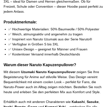
3XL – ideal für Damen und Herren gleichermaßen. Ob für
Freizeit, Schule oder Convention – dieser Hoodie passt perfekt zu
jedem Anlass.
Produktmerkmale:
✅ Hochwertige Materialien: 50% Baumwolle / 50% Polyester
✅ Weich, atmungsaktiv und angenehm zu tragen
✅ Inspiriert von Naruto Uzumaki aus der Serie Naruto®
✅ Verfügbar in Größen S bis 3XL
✅ Unisex-Design – geeignet für Männer und Frauen
✅ Kostenloser Versand innerhalb Deutschlands
Warum dieser Naruto Kapuzenpullover?
Mit diesem
Uzumaki Naruto Kapuzenpullover
zeigen Sie Ihre
Begeisterung für Anime auf stilvolle Weise. Das Design vereint
Bequemlichkeit mit einem coolen Look – perfekt für Fans, die
Naruto-Power auch im Alltag zeigen möchten. Bestellen Sie noch
heute und erleben Sie den perfekten Mix aus Komfort und Style.
Erhältlich auch mit anderen Charakteren wie
Kakashi
,
Sasuke
,
Itachi
,
Boruto
,
Gaara
und
Kurenai Yuhi
– entdecken Sie alle