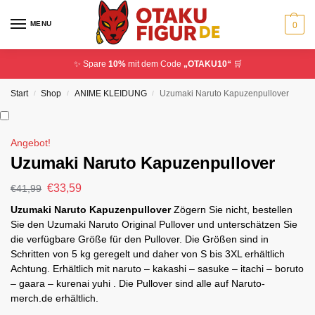
MENU
0
✨ Spare
10%
mit dem Code
„OTAKU10“
🛒
Start
Shop
ANIME KLEIDUNG
Uzumaki Naruto Kapuzenpullover
/
/
/
Angebot!
Uzumaki Naruto Kapuzenpullover
€
33,59
€
41,99
Uzumaki Naruto Kapuzenpullover
Zögern Sie nicht, bestellen
Sie den Uzumaki Naruto Original Pullover und unterschätzen Sie
die verfügbare Größe für den Pullover. Die Größen sind in
Schritten von 5 kg geregelt und daher von S bis 3XL erhältlich
Achtung. Erhältlich mit naruto – kakashi – sasuke – itachi – boruto
– gaara – kurenai yuhi . Die Pullover sind alle auf Naruto-
merch.de erhältlich.