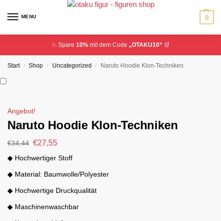
MENU
0
✨ Spare
10%
mit dem Code
„OTAKU10“
🛒
Start
Shop
Uncategorized
Naruto Hoodie Klon-Techniken
/
/
/
Angebot!
Naruto Hoodie Klon-Techniken
€
27,55
€
34,44
◆ Hochwertiger Stoff
◆ Material: Baumwolle/Polyester
◆ Hochwertige Druckqualität
◆ Maschinenwaschbar