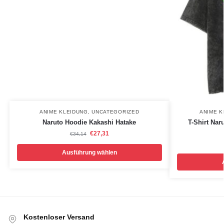
ANIME KLEIDUNG
,
UNCATEGORIZED
ANIME K
Naruto Hoodie Kakashi Hatake
T-Shirt Nar
€
27,31
€
34,14
Ausführung wählen
Kostenloser Versand