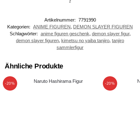
z
Artikelnummer:
7791990
Kategorien:
ANIME FIGUREN
,
DEMON SLAYER FIGUREN
Schlagwörter:
anime figuren geschenk
,
demon slayer figur
,
demon slayer figuren
,
kimetsu no yaiba tanjiro
,
tanjiro
sammlerfigur
Ähnliche Produkte
-20%
-20%