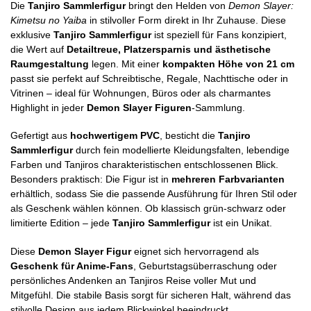
Die
Tanjiro Sammlerfigur
bringt den Helden von
Demon Slayer:
Kimetsu no Yaiba
in stilvoller Form direkt in Ihr Zuhause. Diese
exklusive
Tanjiro Sammlerfigur
ist speziell für Fans konzipiert,
die Wert auf
Detailtreue, Platzersparnis und ästhetische
Raumgestaltung
legen. Mit einer
kompakten Höhe von 21 cm
passt sie perfekt auf Schreibtische, Regale, Nachttische oder in
Vitrinen – ideal für Wohnungen, Büros oder als charmantes
Highlight in jeder
Demon Slayer Figuren
-Sammlung.
Gefertigt aus
hochwertigem PVC
, besticht die
Tanjiro
Sammlerfigur
durch fein modellierte Kleidungsfalten, lebendige
Farben und Tanjiros charakteristischen entschlossenen Blick.
Besonders praktisch: Die Figur ist in
mehreren Farbvarianten
erhältlich, sodass Sie die passende Ausführung für Ihren Stil oder
als Geschenk wählen können. Ob klassisch grün-schwarz oder
limitierte Edition – jede
Tanjiro Sammlerfigur
ist ein Unikat.
Diese
Demon Slayer Figur
eignet sich hervorragend als
Geschenk für Anime-Fans
, Geburtstagsüberraschung oder
persönliches Andenken an Tanjiros Reise voller Mut und
Mitgefühl. Die stabile Basis sorgt für sicheren Halt, während das
stilvolle Design aus jedem Blickwinkel beeindruckt.