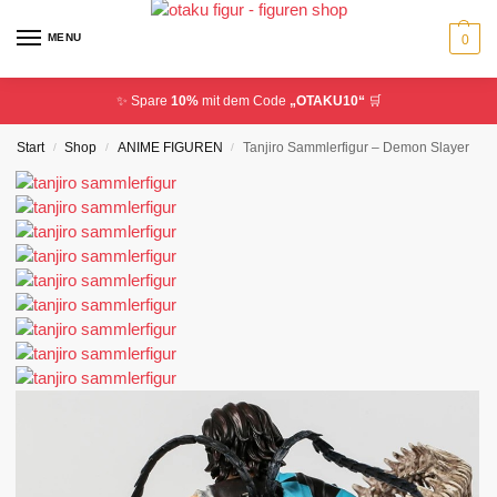
MENU
0
✨ Spare
10%
mit dem Code
„OTAKU10“
🛒
Start
Shop
ANIME FIGUREN
Tanjiro Sammlerfigur – Demon Slayer
/
/
/