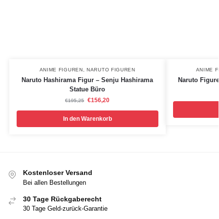
ANIME FIGUREN
,
NARUTO FIGUREN
ANIME 
Naruto Hashirama Figur – Senju Hashirama
Naruto Figur
Statue Büro
€
156,20
€
195,25
In den Warenkorb
Kostenloser Versand
Bei allen Bestellungen
30 Tage Rückgaberecht
30 Tage Geld-zurück-Garantie