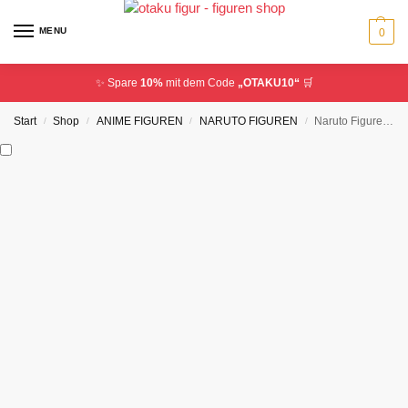
MENU
0
✨ Spare
10%
mit dem Code
„OTAKU10“
🛒
Start
Shop
ANIME FIGUREN
NARUTO FIGUREN
Naruto Figuren Uzumaki Salbei Modus
/
/
/
/