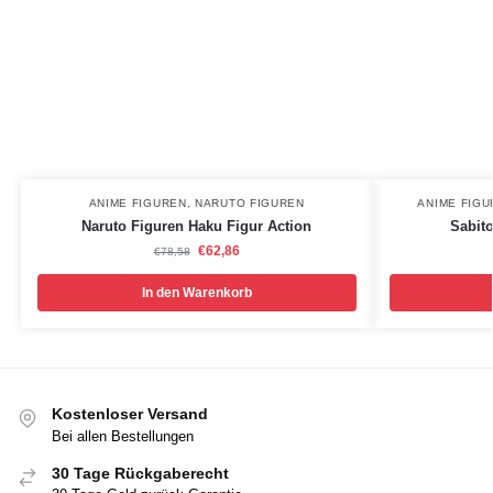
ANIME FIGUREN
,
NARUTO FIGUREN
ANIME FIG
Naruto Figuren Haku Figur Action
Sabit
€
62,86
€
78,58
In den Warenkorb
Kostenloser Versand
Bei allen Bestellungen
30 Tage Rückgaberecht