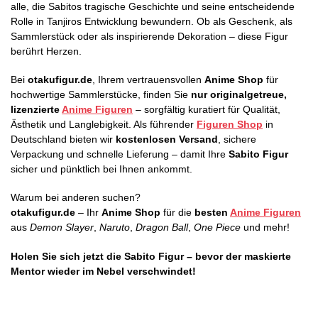
alle, die Sabitos tragische Geschichte und seine entscheidende
Rolle in Tanjiros Entwicklung bewundern. Ob als Geschenk, als
Sammlerstück oder als inspirierende Dekoration – diese Figur
berührt Herzen.
Bei
otakufigur.de
, Ihrem vertrauensvollen
Anime Shop
für
hochwertige Sammlerstücke, finden Sie
nur originalgetreue,
lizenzierte
Anime Figuren
– sorgfältig kuratiert für Qualität,
Ästhetik und Langlebigkeit. Als führender
Figuren Shop
in
Deutschland bieten wir
kostenlosen Versand
, sichere
Verpackung und schnelle Lieferung – damit Ihre
Sabito Figur
sicher und pünktlich bei Ihnen ankommt.
Warum bei anderen suchen?
otakufigur.de
– Ihr
Anime Shop
für die
besten
Anime Figuren
aus
Demon Slayer
,
Naruto
,
Dragon Ball
,
One Piece
und mehr!
Holen Sie sich jetzt die Sabito Figur – bevor der maskierte
Mentor wieder im Nebel verschwindet!