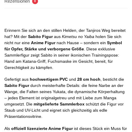
Rezensionen
0
Erinnern Sie sich an den stillen Helden, der Tanjiros Weg bereitet
hat? Mit der
Sabito Figur
aus
Kimetsu no Yaiba
holen Sie sich
nicht nur eine
Anime Figur
nach Hause – sondern ein
Symbol
für Opfer, Stärke und verborgene Größe
. Diese exklusive
Sammlerfigur zeigt Sabito in seiner ikonischen Trainingspose:
Hand am Katana-Griff, Fuchsmaske im Gesicht, bereit, für
Gerechtigkeit zu kämpfen.
Gefertigt aus
hochwertigem PVC
und
28 cm hoch
, besticht die
Sabito Figur
durch meisterhafte Details: die feine Narbe an der
Wange, die Falten seines Yukata, die dynamische Körperhaltung
– jedes Element ist originalgetreu und mit Liebe zum Manga
umgesetzt. Die
mitgelieferte Sammlerbox
schützt die Figur vor
Staub und UV-Licht und eignet sich gleichzeitig als edle
Präsentationsvitrine.
Als
offiziell lizenzierte Anime Figur
ist dieses Stück ein Muss für