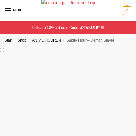
MENU
0
✨ Spare
10%
mit dem Code
„OTAKU10“
🛒
Start
Shop
ANIME FIGUREN
Sabito Figur – Demon Slayer
/
/
/