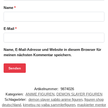
Name
*
E-Mail
*
Name, E-Mail-Adresse und Website in diesem Browser für
meinen nächsten Kommentar speichern.
Artikelnummer:
9874026
Kategorien:
ANIME FIGUREN
,
DEMON SLAYER FIGUREN
Schlagwörter:
demon slayer sabito anime figuren
,
figuren shop
deutschland
,
kimetsu no yaiba sammlerfiguren
,
maskierter mentor