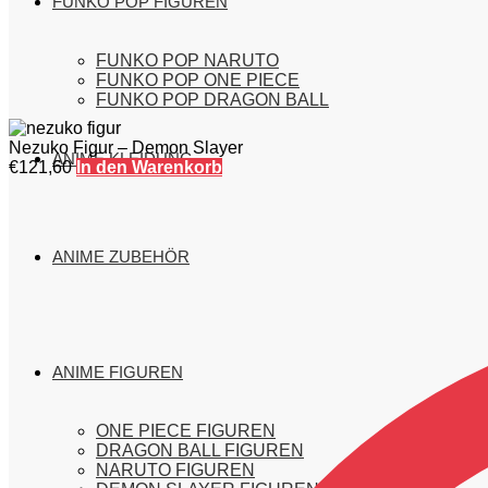
FUNKO POP FIGUREN
FUNKO POP NARUTO
FUNKO POP ONE PIECE
FUNKO POP DRAGON BALL
Nezuko Figur – Demon Slayer
ANIME KLEIDUNG
€
121,60
In den Warenkorb
ANIME ZUBEHÖR
ANIME FIGUREN
ONE PIECE FIGUREN
DRAGON BALL FIGUREN
NARUTO FIGUREN