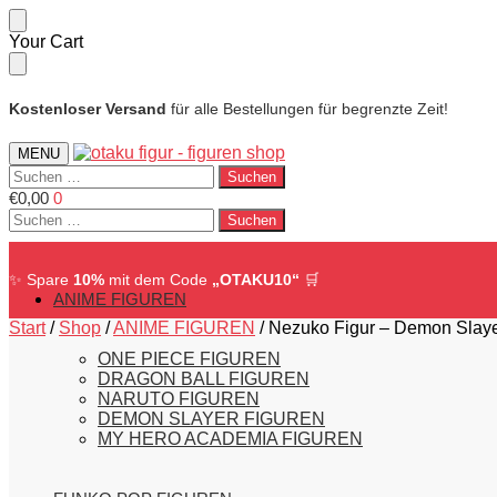
Skip
Skip
Your Cart
to
to
navigation
content
Kostenloser Versand
für alle Bestellungen für begrenzte Zeit!
MENU
Suchen
nach:
€
0,00
0
Suchen
nach:
✨ Spare
10%
mit dem Code
„OTAKU10“
🛒
ANIME FIGUREN
Start
/
Shop
/
ANIME FIGUREN
/
Nezuko Figur – Demon Slay
ONE PIECE FIGUREN
DRAGON BALL FIGUREN
NARUTO FIGUREN
DEMON SLAYER FIGUREN
MY HERO ACADEMIA FIGUREN