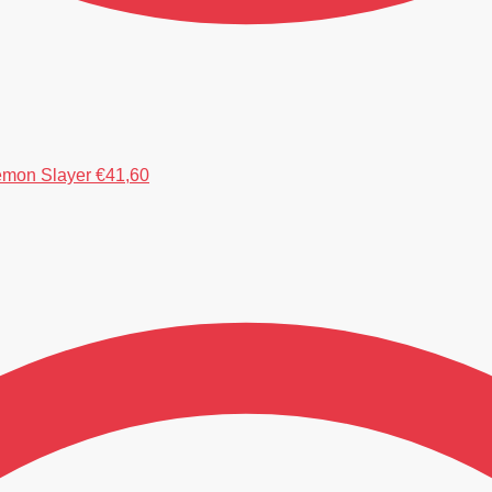
emon Slayer
€
41,60