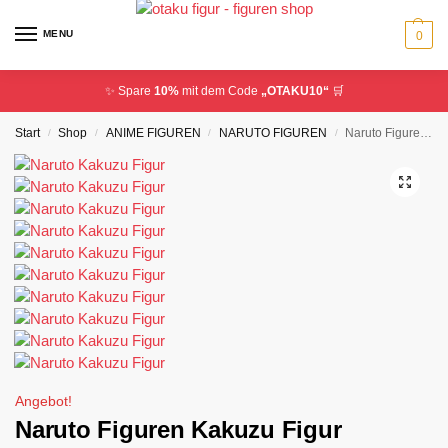
MENU
0
✨ Spare
10%
mit dem Code
„OTAKU10“
🛒
Start
Shop
ANIME FIGUREN
NARUTO FIGUREN
Naruto Figuren Kakuzu Figur Akatsuki
/
/
/
/
Angebot!
Naruto Figuren Kakuzu Figur