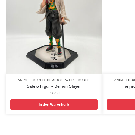
ANIME FIGUREN
,
DEMON SLAYER FIGUREN
ANIME FIG
Sabito Figur – Demon Slayer
Tanjir
€
58,50
In den Warenkorb