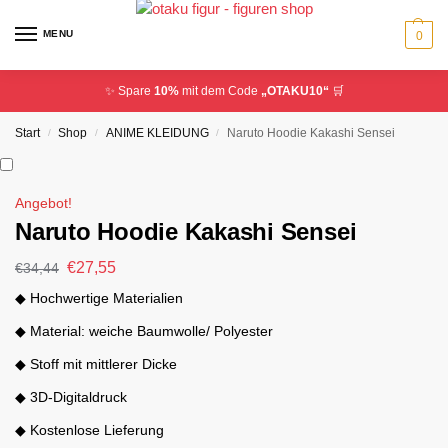
MENU
0
✨ Spare
10%
mit dem Code
„OTAKU10“
🛒
Start
Shop
ANIME KLEIDUNG
Naruto Hoodie Kakashi Sensei
/
/
/
Angebot!
Naruto Hoodie Kakashi Sensei
€
27,55
€
34,44
◆ Hochwertige Materialien
◆ Material: weiche Baumwolle/ Polyester
◆ Stoff mit mittlerer Dicke
◆ 3D-Digitaldruck
◆ Kostenlose Lieferung