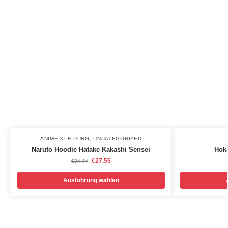
ANIME KLEIDUNG
,
UNCATEGORIZED
Naruto Hoodie Hatake Kakashi Sensei
Hok
€
27,55
€
34,44
Ausführung wählen