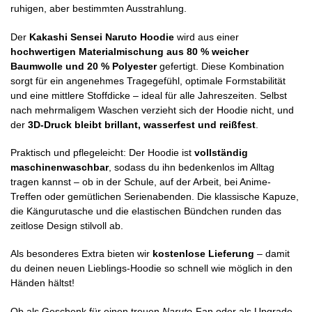
ruhigen, aber bestimmten Ausstrahlung.
Der
Kakashi Sensei Naruto Hoodie
wird aus einer
hochwertigen Materialmischung aus 80 % weicher
Baumwolle und 20 % Polyester
gefertigt. Diese Kombination
sorgt für ein angenehmes Tragegefühl, optimale Formstabilität
und eine mittlere Stoffdicke – ideal für alle Jahreszeiten. Selbst
nach mehrmaligem Waschen verzieht sich der Hoodie nicht, und
der
3D-Druck bleibt brillant, wasserfest und reißfest
.
Praktisch und pflegeleicht: Der Hoodie ist
vollständig
maschinenwaschbar
, sodass du ihn bedenkenlos im Alltag
tragen kannst – ob in der Schule, auf der Arbeit, bei Anime-
Treffen oder gemütlichen Serienabenden. Die klassische Kapuze,
die Kängurutasche und die elastischen Bündchen runden das
zeitlose Design stilvoll ab.
Als besonderes Extra bieten wir
kostenlose Lieferung
– damit
du deinen neuen Lieblings-Hoodie so schnell wie möglich in den
Händen hältst!
Ob als Geschenk für einen treuen
Naruto
-Fan oder als Upgrade