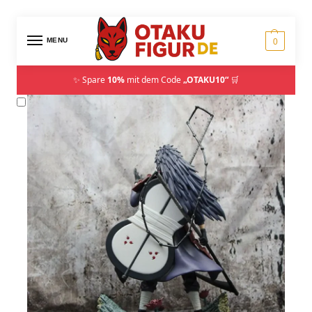
MENU
0
✨ Spare
10%
mit dem Code
„OTAKU10“
🛒