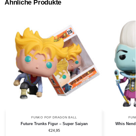
Ähnliche Produkte
FUNKO POP DRAGON BALL
FUN
Future Trunks Figur – Super Saiyan
Whis Nendo
€
24,95