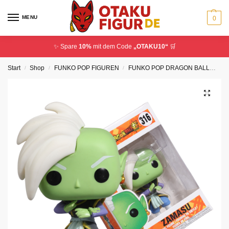
MENU
0
✨ Spare
10%
mit dem Code
„OTAKU10“
🛒
Start
Shop
FUNKO POP FIGUREN
FUNKO POP DRAGON BALL
Zam
/
/
/