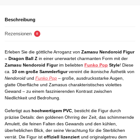
Beschreibung
Rezensionen
0
Erleben Sie die göttliche Arroganz von
Zamasu Nendoroid Figur
– Dragon Ball Z
in einer unerwartet charmanten Form mit der
Zamasu Nendoroid Figur
im beliebten
Funko Pop
Style
! Diese
ca.
10 cm große Sammlerfigur
vereint die ikonische Ästhetik von
Nendoroid
und
Funko Pop
– große, ausdrucksstarke Augen,
glatte Oberfläche und Zamasus charakteristisches violettes
Gewand – zu einem faszinierenden Kontrast zwischen
Niedlichkeit und Bedrohung.
Gefertigt aus
hochwertigem PVC
, besticht die Figur durch
präzise Details: den goldenen Ohrring der Zeit, das schimmernde
Amulett, die feinen Falten des Gewands und den kühlen,
überheblichen Blick, der seine Verachtung für die Sterblichen
verrät. Die Figur ist
offiziell lizenziert
und originalgetreu dem