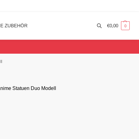
ME ZUBEHÖR
€
0,00
0
ll
Anime Statuen Duo Modell