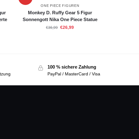
ONE PIECE FIGUREN
gur
Monkey D. Ruffy Gear 5 Figur
erte
Sonnengott Nika One Piece Statue
€
26,99
€
36,99
100 % sichere Zahlung
tzung
PayPal / MasterCard / Visa