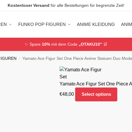
Kostenloser Versand
für alle Bestellungen für begrenzte Zeit!
REN
FUNKO POP FIGUREN
ANIME KLEIDUNG
ANI
✨ Spare
10%
mit dem Code
„OTAKU10“
🛒
FIGUREN
Yamato Ace Figur Set One Piece Anime Statuen Duo Mode
/
Yamato Ace Figur Set One Piece 
€
48,00
Select options