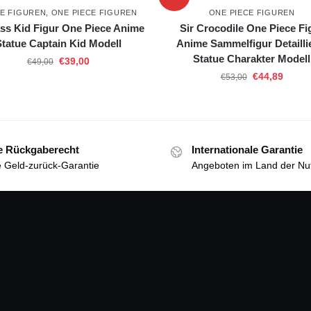
E FIGUREN
,
ONE PIECE FIGUREN
ONE PIECE FIGUREN
ss Kid Figur One Piece Anime
Sir Crocodile One Piece Fi
Statue Captain Kid Modell
Anime Sammelfigur Detailli
Statue Charakter Modell
€
39,00
€
49,00
€
44,89
€
53,00
e Rückgaberecht
Internationale Garantie
 Geld-zurück-Garantie
Angeboten im Land der Nu