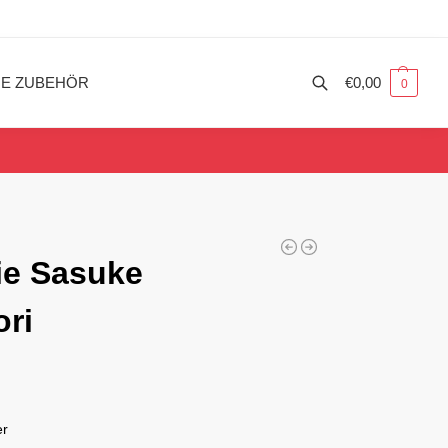
ME ZUBEHÖR
€
0,00
0
ie Sasuke
ri
er