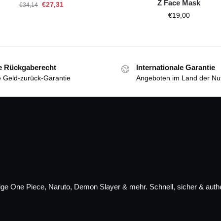
Z Face Mask
€
27,31
€
34,14
€
19,00
e Rückgaberecht
Internationale Garantie
 Geld-zurück-Garantie
Angeboten im Land der Nu
ge One Piece, Naruto, Demon Slayer & mehr. Schnell, sicher & authe