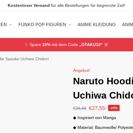
Kostenloser Versand
für alle Bestellungen für begrenzte Zeit!
REN
FUNKO POP FIGUREN
ANIME KLEIDUNG
ANI
✨ Spare
10%
mit dem Code
„OTAKU10“
🛒
ie Sasuke Uchiwa Chidori
Angebot!
Naruto Hood
Uchiwa Chido
€
27,55
€
34,44
-20%
◆ Inspiriert von Manga
◆ Material: Baumwolle/ Polyest