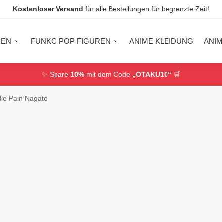
Kostenloser Versand
für alle Bestellungen für begrenzte Zeit!
REN
FUNKO POP FIGUREN
ANIME KLEIDUNG
ANI
✨ Spare
10%
mit dem Code
„OTAKU10“
🛒
ie Pain Nagato