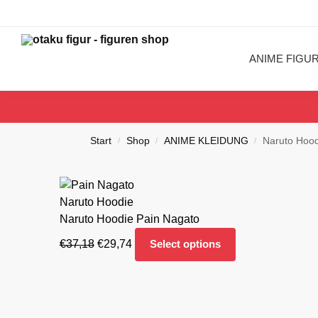
ANIME FIGU
Start
Shop
ANIME KLEIDUNG
Naruto Hood
/
/
/
Naruto Hoodie Pain Nagato
€
37,18
€
29,74
Select options