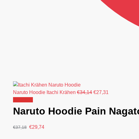
Naruto Hoodie Itachi Krähen
€
34,14
€
27,31
Angebot!
Naruto Hoodie Pain Nagat
€
29,74
€
37,18