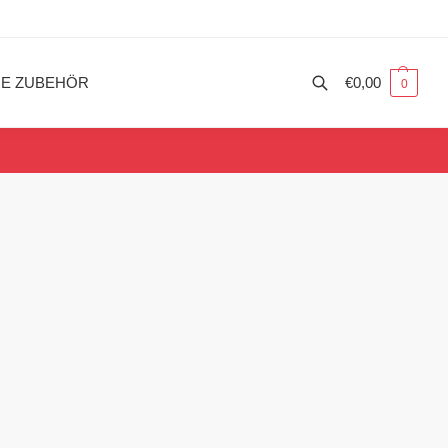
ME ZUBEHÖR
€
0,00
0