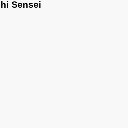
34,44
€27,55.
hi Sensei