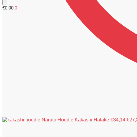
€
0,00
0
Ursp
Naruto Hoodie Kakashi Hatake
€
34,14
€
27,
Prei
war:
€34,