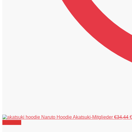
U
Naruto Hoodie Akatsuki-Mitglieder
€
34,44
P
Angebot!
w