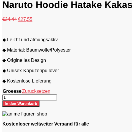
€
Naruto Hoodie Hatake Kakas
Ursprünglicher
Aktueller
€
34,44
€
27,55
Preis
Preis
war:
ist:
€34,44
€27,55.
◆ Leicht und atmungsaktiv.
◆ Material: Baumwolle/Polyester
◆ Originelles Design
◆ Unisex-Kapuzenpullover
◆ Kostenlose Lieferung
Groesse
Zurücksetzen
Naruto
Hoodie
In den Warenkorb
Hatake
Kakashi
Sensei
Menge
Kostenloser weltweiter Versand für alle