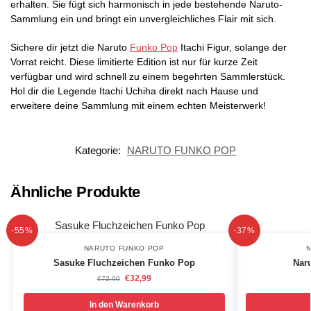
erhalten. Sie fügt sich harmonisch in jede bestehende Naruto-
Sammlung ein und bringt ein unvergleichliches Flair mit sich.
Sichere dir jetzt die Naruto
Funko Pop
Itachi Figur, solange der
Vorrat reicht. Diese limitierte Edition ist nur für kurze Zeit
verfügbar und wird schnell zu einem begehrten Sammlerstück.
Hol dir die Legende Itachi Uchiha direkt nach Hause und
erweitere deine Sammlung mit einem echten Meisterwerk!
Kategorie:
NARUTO FUNKO POP
Ähnliche Produkte
-55%
-37%
NARUTO FUNKO POP
N
Sasuke Fluchzeichen Funko Pop
Nar
€
32,99
€
72,99
In den Warenkorb