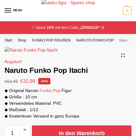
MENU
0
✨ Spare
10%
mit dem Code
„OTAKU10“
🛒
Start
Shop
FUNKO POP FIGUREN
NARUTO FUNKO POP
Naruto Funko Pop Itachi
/
/
/
/
Angebot!
Naruto Funko Pop Itachi
€
32,99
€
64,99
-49%
◆ Original Naruto
Funko Pop
Figur
◆ Größe : 10 cm
◆ Verwendetes Material: PVC
◆ Maßstab : 1/12
◆ Kostenloser Versand in ganz Europa
In den Warenkorb