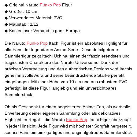
◆ Original Naruto
Funko Pop
Figur
◆ Größe : 10 cm
◆ Verwendetes Material: PVC
◆ Maßstab : 1/12
◆ Kostenloser Versand in ganz Europa
Die Naruto
Funko Pop
Itachi Figur ist ein absolutes Highlight für
alle Fans der legendären Anime-Serie. Diese detailgetreue
Sammlerfigur zeigt Itachi Uchiha, einen der faszinierendsten und
tragischsten Charaktere des Naruto-Universums. Dank der
präzisen Verarbeitung und des authentischen Designs wird Itachis
geheimnisvolle Aura und seine beeindruckende Stärke perfekt
eingefangen. Mit einer Höhe von 10 cm und aus robustem PVC
gefertigt, ist diese Figur langlebig und ein unverzichtbares
Sammlerstück.
Ob als Geschenk für einen begeisterten Anime-Fan, als wertvolle
Erweiterung deiner eigenen Sammlung oder als dekoratives
Highlight im Regal – die Naruto
Funko Pop
Itachi Figur überzeugt
in jeder Hinsicht. Jede Figur wird mit höchster Sorgfalt hergestellt,
sodass Fans ein einzigartiges und originalgetreues Sammlerstück