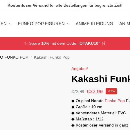
Kostenloser Versand
für alle Bestellungen für begrenzte Zeit!
REN
FUNKO POP FIGUREN
ANIME KLEIDUNG
ANI
✨ Spare
10%
mit dem Code
„OTAKU10“
🛒
O FUNKO POP
Kakashi Funko Pop
/
Angebot!
Kakashi Fun
€
32,99
€
72,99
-55%
◆ Original Naruto
Funko Pop
Fi
◆ Größe : 10 cm
◆ Verwendetes Material: PVC
◆ Maßstab : 1/12
◆ Kostenloser Versand in ganz