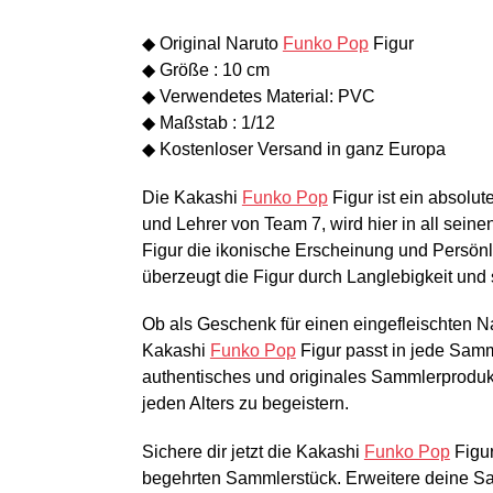
◆ Original Naruto
Funko Pop
Figur
◆ Größe : 10 cm
◆ Verwendetes Material: PVC
◆ Maßstab : 1/12
◆ Kostenloser Versand in ganz Europa
Die Kakashi
Funko Pop
Figur ist ein absolu
und Lehrer von Team 7, wird hier in all sein
Figur die ikonische Erscheinung und Persönl
überzeugt die Figur durch Langlebigkeit und 
Ob als Geschenk für einen eingefleischten N
Kakashi
Funko Pop
Figur passt in jede Samm
authentisches und originales Sammlerprodukt 
jeden Alters zu begeistern.
Sichere dir jetzt die Kakashi
Funko Pop
Figur
begehrten Sammlerstück. Erweitere deine S