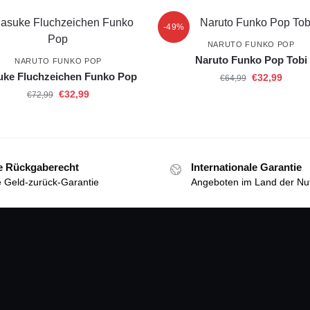
-49%
NARUTO FUNKO POP
Naruto Funko Pop Tobi
NARUTO FUNKO POP
uke Fluchzeichen Funko Pop
€
32,99
€
64,99
€
32,99
€
72,99
e Rückgaberecht
Internationale Garantie
 Geld-zurück-Garantie
Angeboten im Land der Nu