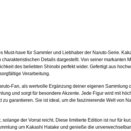
tes Must-have für Sammler und Liebhaber der Naruto-Serie. Kak
en charakteristischen Details dargestellt. Von seiner markante
ichkeit des beliebten Shinobi perfekt wider. Gefertigt aus hoc
sorgfältige Verarbeitung.
aruto-Fan, als wertvolle Ergänzung deiner eigenen Sammlung od
lung und sorgt für besondere Akzente. Jede Figur wird mit höchs
zu garantieren. Sie ist ideal, um die faszinierende Welt von 
, solange der Vorrat reicht. Diese limitierte Edition ist nur für 
ammlung um Kakashi Hatake und genieße die unverwechselbare