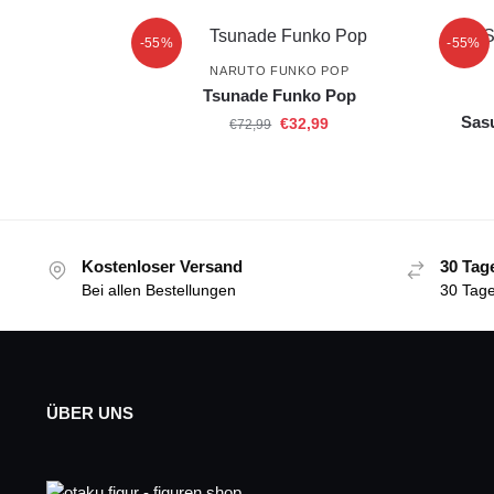
-55%
-55%
NARUTO FUNKO POP
Tsunade Funko Pop
Sas
€
32,99
€
72,99
Kostenloser Versand
30 Tag
Bei allen Bestellungen
30 Tage
ÜBER UNS