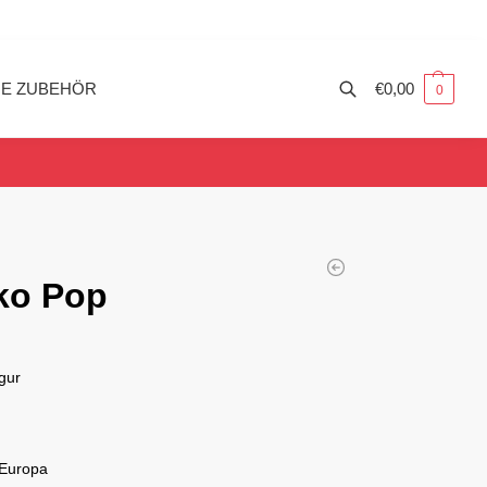
ME ZUBEHÖR
€
0,00
0
ko Pop
gur
 Europa