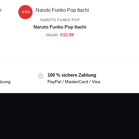
-49%
NARUTO FUNKO POP
Naruto Funko Pop Itachi
€
32,99
€
64,99
100 % sichere Zahlung
tzung
PayPal / MasterCard / Visa