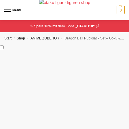
MENU
0
✨ Spare
10%
mit dem Code
„OTAKU10“
🛒
Start
Shop
ANIME ZUBEHOR
Dragon Ball Rucksack Set – Goku & Vegeta
/
/
/