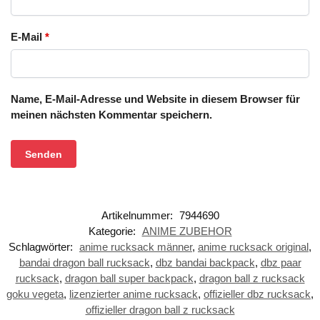
E-Mail
*
Name, E-Mail-Adresse und Website in diesem Browser für
meinen nächsten Kommentar speichern.
Artikelnummer:
7944690
Kategorie:
ANIME ZUBEHOR
Schlagwörter:
anime rucksack männer
,
anime rucksack original
,
bandai dragon ball rucksack
,
dbz bandai backpack
,
dbz paar
rucksack
,
dragon ball super backpack
,
dragon ball z rucksack
goku vegeta
,
lizenzierter anime rucksack
,
offizieller dbz rucksack
,
offizieller dragon ball z rucksack