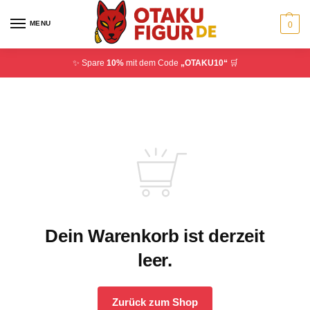
MENU
0
✨ Spare
10%
mit dem Code
„OTAKU10“
🛒
Dein Warenkorb ist derzeit
leer.
Zurück zum Shop